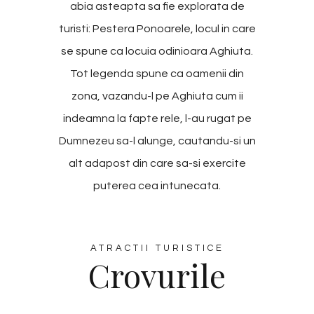
abia asteapta sa fie explorata de
turisti: Pestera Ponoarele, locul in care
se spune ca locuia odinioara Aghiuta.
Tot legenda spune ca oamenii din
zona, vazandu-l pe Aghiuta cum ii
indeamna la fapte rele, l-au rugat pe
Dumnezeu sa-l alunge, cautandu-si un
alt adapost din care sa-si exercite
puterea cea intunecata.
ATRACTII TURISTICE
Crovurile