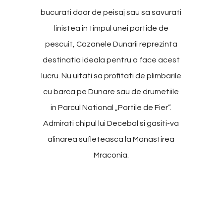
bucurati doar de peisaj sau sa savurati
linistea in timpul unei partide de
pescuit, Cazanele Dunarii reprezinta
destinatia ideala pentru a face acest
lucru. Nu uitati sa profitati de plimbarile
cu barca pe Dunare sau de drumetiile
in Parcul National „Portile de Fier”.
Admirati chipul lui Decebal si gasiti-va
alinarea sufleteasca la Manastirea
Mraconia.