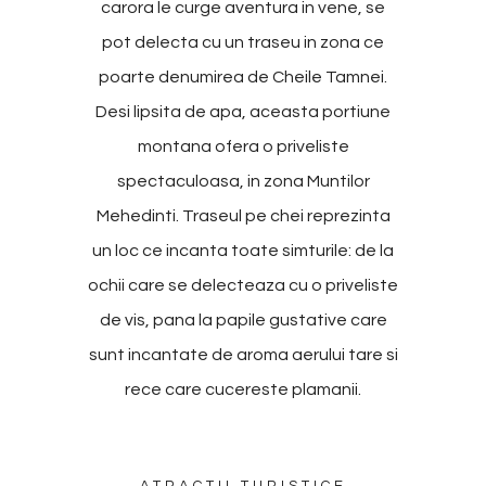
carora le curge aventura in vene, se
pot delecta cu un traseu in zona ce
poarte denumirea de Cheile Tamnei.
Desi lipsita de apa, aceasta portiune
montana ofera o priveliste
spectaculoasa, in zona Muntilor
Mehedinti. Traseul pe chei reprezinta
un loc ce incanta toate simturile: de la
ochii care se delecteaza cu o priveliste
de vis, pana la papile gustative care
sunt incantate de aroma aerului tare si
rece care cucereste plamanii.