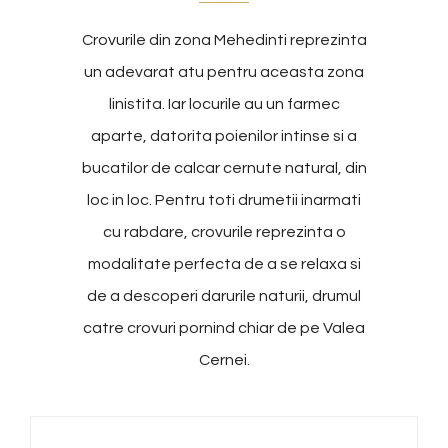
Crovurile din zona Mehedinti reprezinta
un adevarat atu pentru aceasta zona
linistita. Iar locurile au un farmec
aparte, datorita poienilor intinse si a
bucatilor de calcar cernute natural, din
loc in loc. Pentru toti drumetii inarmati
cu rabdare, crovurile reprezinta o
modalitate perfecta de a se relaxa si
de a descoperi darurile naturii, drumul
catre crovuri pornind chiar de pe Valea
Cernei.