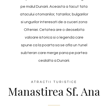
pe malul Dunarii. Aceasta a facut fata
atacului otomanilor, tatarilor, bulgarilor
si ungurilor interesati de a cuceri zona
Olteniei. Cetatea are o deosebita
valoare istorica si o legenda care
spune ca la poarta sa se afla un tunel
subteran care merge pana pe partea
cealalta a Dunarii.
ATRACTII TURISTICE
Manastirea Sf. Ana