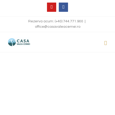
Skip
YouTube
Facebook
to
content
Rezerva acum:
(+40) 744.771.900
|
office@casavaleacernei.ro
Atractii turistice